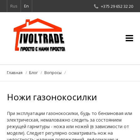
Rus
En
+375 29 652 32 20
О компании
Главная
Блог
Вопросы
Услуги
Ножи газонокосилки
Клиенты о нас
Галерея
При эксплуатации газонокосилки, будь то бензиновая или
электрическая, немаловажно следить за состоянием
Блог
режущей гарнитуры - ножа или ножей (в зависимости от
модели). Следует регулярно осматривать нож на
Контакты
целостность: наличие повреждений, деформацию и