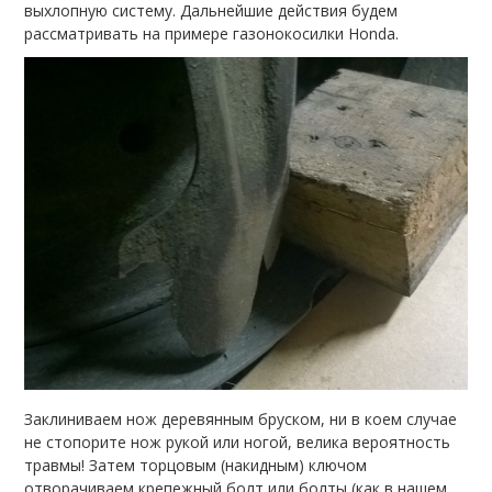
выхлопную систему. Дальнейшие действия будем
рассматривать на примере газонокосилки Honda.
Заклиниваем нож деревянным бруском, ни в коем случае
не стопорите нож рукой или ногой, велика вероятность
травмы! Затем торцовым (накидным) ключом
отворачиваем крепежный болт или болты (как в нашем